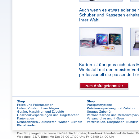
Auch wenn es etwas edler sein s
Schuber und Kassetten erhalte
Ihrer Wahl.
Karton ist übrigens nicht das M
Werkstoff mit den meisten Vort
professionell die passende Lös
zum Anfrageformular
Shop
Shop
Folien und Folientaschen
Packplatzsysteme
Füllen, Polstern, Einschlagen
Palettenverpackung und Zubehör
Geräte, Maschinen und Zubehör
Umzugs-Zubehör
Geschenkverpackungen und Tragetaschen
Versandtaschen und Medienverpac
Kartonagen
Versandrohre und -hülsen
Kennzeichnen, Adressieren, Warnen, Sichern
Verschließen, Umspannen, Bündeln
Klebebänder
Das Shopangebot ist ausschließlich für Industrie, Handwerk, Handel und die freien B
Webshop: 24/7, Büro: Mo-Do: 08:00-17:00 Uhr, Fr: 08:00-14:00 Uhr