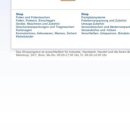
Shop
Shop
Folien und Folientaschen
Packplatzsysteme
Füllen, Polstern, Einschlagen
Palettenverpackung und Zubehör
Geräte, Maschinen und Zubehör
Umzugs-Zubehör
Geschenkverpackungen und Tragetaschen
Versandtaschen und Medienverpac
Kartonagen
Versandrohre und -hülsen
Kennzeichnen, Adressieren, Warnen, Sichern
Verschließen, Umspannen, Bündeln
Klebebänder
Das Shopangebot ist ausschließlich für Industrie, Handwerk, Handel und die freien B
Webshop: 24/7, Büro: Mo-Do: 08:00-17:00 Uhr, Fr: 08:00-14:00 Uhr