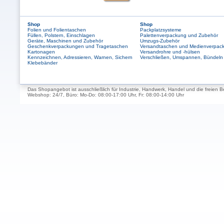
Shop
Shop
Folien und Folientaschen
Packplatzsysteme
Füllen, Polstern, Einschlagen
Palettenverpackung und Zubehör
Geräte, Maschinen und Zubehör
Umzugs-Zubehör
Geschenkverpackungen und Tragetaschen
Versandtaschen und Medienverpac
Kartonagen
Versandrohre und -hülsen
Kennzeichnen, Adressieren, Warnen, Sichern
Verschließen, Umspannen, Bündeln
Klebebänder
Das Shopangebot ist ausschließlich für Industrie, Handwerk, Handel und die freien B
Webshop: 24/7, Büro: Mo-Do: 08:00-17:00 Uhr, Fr: 08:00-14:00 Uhr