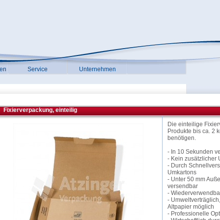
gen
Service
Unternehmen
Fixierverpackung, einteilig
Die einteilige Fixie
Produkte bis ca. 2 k
benötigen.
- In 10 Sekunden v
- Kein zusätzliche
- Durch Schnellvers
Umkartons
- Unter 50 mm Auße
versendbar
- Wiederverwendba
- Umweltverträglic
Altpapier möglich
- Professionelle Opt