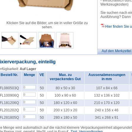
- Wirtschaftlich du
Werkzeugkosten)
Sie suchen nach ei
Ausführung? Dann fr
Klicken Sie auf die Bilder, um sie in voller Größe zu
Hier finden Sie 
sehen.
Auf den Merkzettel
ixierverpackung, einteilig
rfügbarkeit:
Auf Lager
Bestell Nr.
Menge
VE
Max. zu
Aussenabmessungen
verpackendes Gut
in mm
FL080503Q
50
80 x 50 x 30
107 x 84 x 66
FL100906Q
50
100 x 90 x 60
132 x 136 x 102
FL181206Q
50
180 x 120 x 60
210 x 170 x 120
FL201202Q
50
200 x 120 x 20
240 x 156 x 46
FL281805Q
50
280 x 180 x 50
341 x 268 x 91
e Menge wird automatisch auf die nächst kleinere Verpackungseinheit abgerundet
le Preise zzgl. gesetzl. MwSt. und in Euro €.
Zzgl. Versandkosten