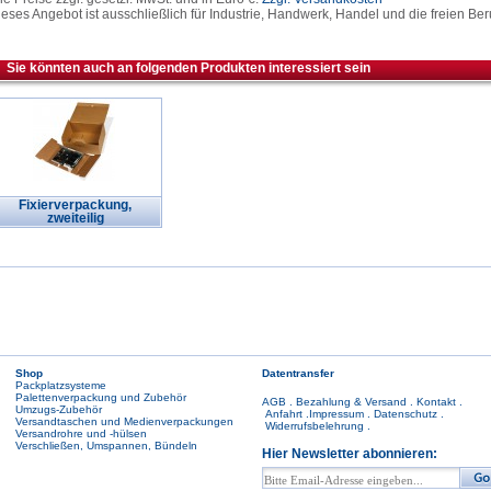
eses Angebot ist ausschließlich für Industrie, Handwerk, Handel und die freien Ber
Sie könnten auch an folgenden Produkten interessiert sein
Fixierverpackung,
zweiteilig
Shop
Datentransfer
Packplatzsysteme
Palettenverpackung und Zubehör
AGB
.
Bezahlung & Versand
.
Kontakt
.
Umzugs-Zubehör
Anfahrt
.
Impressum
.
Datenschutz
.
Versandtaschen und Medienverpackungen
Widerrufsbelehrung
.
Versandrohre und -hülsen
Verschließen, Umspannen, Bündeln
Hier Newsletter abonnieren: