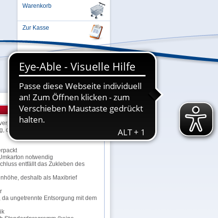
Warenkorb
Zur Kasse
Einloggen oder Registrieren ...
rverpackung für leichte und flache
g, die einen mittleren Schutz
erpackt
r Umkarton notwendig
chluss entfällt das Zukleben des
nhöhe, deshalb als Maxibrief
r
h, da ungetrennte Entsorgung mit dem
ik