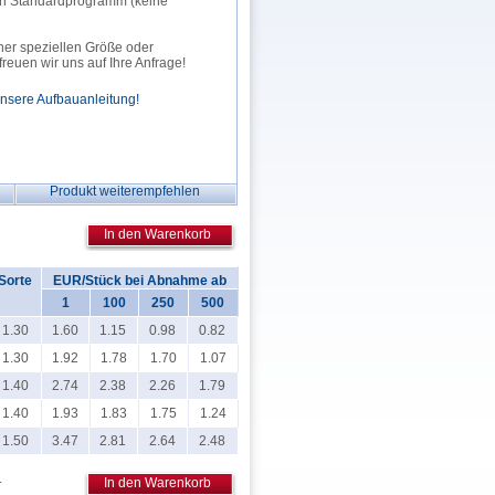
rch Standardprogramm (keine
ner speziellen Größe oder
euen wir uns auf Ihre Anfrage!
unsere Aufbauanleitung!
Produkt weiterempfehlen
In den Warenkorb
Sorte
EUR/Stück bei Abnahme ab
1
100
250
500
1.30
1.60
1.15
0.98
0.82
1.30
1.92
1.78
1.70
1.07
1.40
2.74
2.38
2.26
1.79
1.40
1.93
1.83
1.75
1.24
1.50
3.47
2.81
2.64
2.48
.
In den Warenkorb