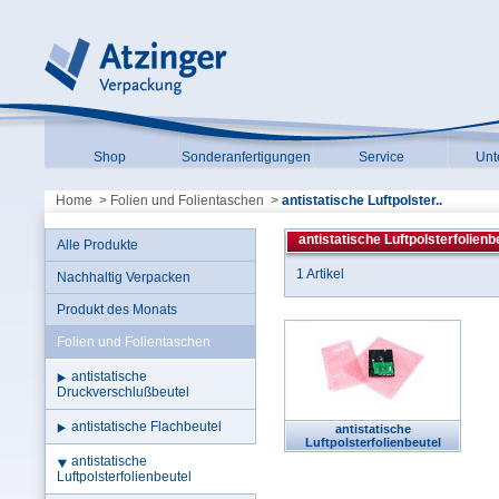
Shop
Sonderanfertigungen
Service
Unt
Home
>
Folien und Folientaschen
>
antistatische Luftpolster..
antistatische Luftpolsterfolienb
Alle Produkte
1 Artikel
Nachhaltig Verpacken
Produkt des Monats
Folien und Folientaschen
antistatische
Druckverschlußbeutel
antistatische Flachbeutel
antistatische
Luftpolsterfolienbeutel
antistatische
Luftpolsterfolienbeutel