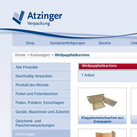
Shop
Sonderanfertigungen
Service
Unt
Home
>
Kartonagen
>
Wellpappfaltkartons
Wellpappfaltkartons
Alle Produkte
7 Artikel
Nachhaltig Verpacken
Produkt des Monats
Folien und Folientaschen
Füllen, Polstern, Einschlagen
Geräte, Maschinen und Zubehör
Klappdeckelschachtel aus
Geschenk- und
Graspapier
Flaschenverpackungen
Kartonagen