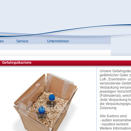
gen
Service
Unternehmen
Gefahrgutkartons
Unsere Gefahrgutka
gefährlicher Güter 
Luft-, Eisenbahn- u
versendende Gefahr
Verpackung versandt
jeweiligen Vorschri
(Füllmaterial), wel
Jede Verpackung bes
die Verpackungsgrupp
Zulassung.
Alle Kartons sind:
- außen wasserabwe
- nassfest verleimt
Weitere Information