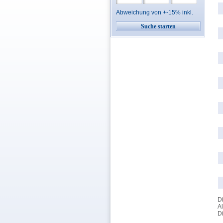
Abweichung von +-15% inkl.
Di
Al
Di