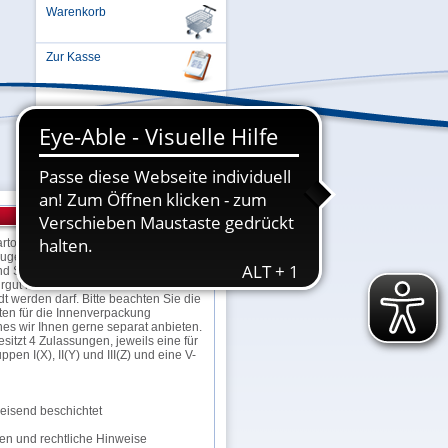
Warenkorb
Zur Kasse
Einloggen oder Registrieren ...
rtons sind für den Versand
zugelassen; sowohl für den See-,
nd Straßenverkehr, sofern das zu
gut in einer 4G- oder 4GV-
 werden darf. Bitte beachten Sie die
ften für die Innenverpackung
ches wir Ihnen gerne separat anbieten.
itzt 4 Zulassungen, jeweils eine für
en I(X), II(Y) und III(Z) und eine V-
isend beschichtet
en und rechtliche Hinweise