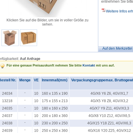
entnehmen Sie bitte
Weitere Infos erh
Klicken Sie auf die Bilder, um sie in voller Größe zu
sehen.
Auf den Merkzettel
rfügbarkeit:
Auf Anfrage
Für eine genaue Preisauskunft nehmen Sie bitte
Kontakt
mit uns auf.
estell Nr.
Menge
VE
Innenmaß(mm)
Verpackungsgruppemax. Bruttogewic
-
24034
10
160 x 135 x 190
4G/X6 Y6 Z6, 4GV/X1,7
-
13218
10
175 x 155 x 213
4G/X5 Y8 Z8, 4GV/X3,2
-
24035
10
180 x 160 x 250
4G/X7 Y9 Z11, 4GV/X3,3
-
24037
10
200 x 180 x 360
4G/X8 Y10 Z12, 4GV/X6,5
-
24038
10
230 x 200 x 250
4G/X15 Y18 Z21, 4GV/X6,3
-
24039
10
250 x 250 x 360
4G/X16 Y20 Z25, 4GV/X12