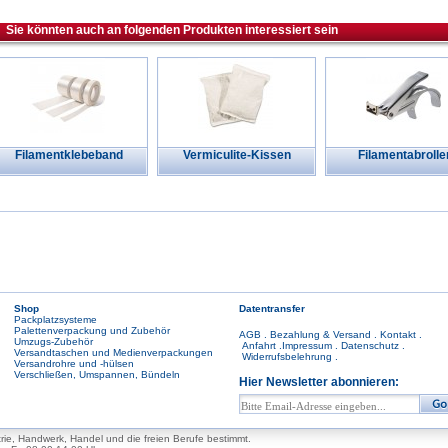
Sie könnten auch an folgenden Produkten interessiert sein
Filamentklebeband
Vermiculite-Kissen
Filamentabrolle
Shop
Datentransfer
Packplatzsysteme
Palettenverpackung und Zubehör
AGB
.
Bezahlung & Versand
.
Kontakt
.
Umzugs-Zubehör
Anfahrt
.
Impressum
.
Datenschutz
.
Versandtaschen und Medienverpackungen
Widerrufsbelehrung
.
Versandrohre und -hülsen
Verschließen, Umspannen, Bündeln
Hier Newsletter abonnieren:
trie, Handwerk, Handel und die freien Berufe bestimmt.