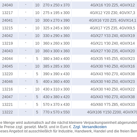
-
24040
10
270 x 250 x 370
4G/X16 Y20 Z25, 4GV/X12
-
13217
10
275 x 195 x 300
4G/X12 Y20 Z30, 4GV/X7,3
-
24041
10
300 x 270 x 390
4G/X16 Y20 Z25, 4GV/X14,1
-
13215
10
325 x 245 x 300
4G/X17 Y25 Z35, 4GV/X9,5
-
24042
10
330 x 290 x 360
4G/X27 Y33 Z40, 4GV/X19
-
13219
10
360 x 260 x 300
4G/X21 Y30 Z40, 4GV/X14
-
24043
10
360 x 300 x 360
4G/X27 Y30 Z35, 4GV/X20
-
24044
5
380 x 340 x 400
4G/X35 Y45 Z55, 4GV/X23
-
24045
10
385 x 285 x 300
4G/X30 Y40 Z50, 4GV/X16
-
13220
5
390 x 390 x 430
4G/X43 Y60 Z70, 4GV/X38
-
24046
5
400 x 360 x 400
4G/X30 Y40 Z50, 4GV/X23
-
13216
10
430 x 310 x 300
4G/X30 Y40 Z50, 4GV/X22
-
24047
5
430 x 380 x 420
4G/X43 Y60 Z70, 4GV/X38
-
13221
5
570 x 370 x 430
4G/X60 Y75 Z85, 4GV/X33
-
13222
5
770 x 570 x 550
4G/X106 Y150 Z200, 4GV/X7
e Menge wird automatisch auf die nächst kleinere Verpackungseinheit abgerundet
le Preise zzgl. gesetzl. MwSt. und in Euro €.
Zzgl. Versandkosten
eses Angebot ist ausschließlich für Industrie, Handwerk, Handel und die freien Ber