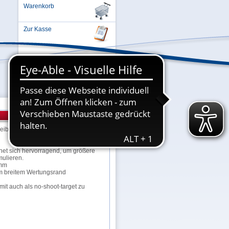
Warenkorb
Zur Kasse
Einloggen oder Registrieren ...
ibe, eine verkleinerte Ausgabe der
net sich hervorragend, um größere
mulieren.
 mm
m breitem Wertungsrand
mit auch als no-shoot-target zu