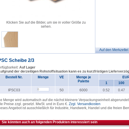
Klicken Sie auf die Bilder, um sie in voller Größe zu
sehen.
Auf den Merkzettel
PSC Scheibe 2/3
rfügbarkeit:
Auf Lager
Aufgrund der derzeitigen Rohstoffsituation kann es zu kurzfristigen Lieferver
Bestell Nr.
Menge
VE
Menge je
EUR
Palette
1
100
IPSC03
50
6000
0.52
0.47
e Menge wird automatisch auf die nächst kleinere Verpackungseinheit abgerundet
le Preise zzgl. gesetzl. MwSt. und in Euro €.
Zzgl. Versandkosten
eses Angebot ist ausschließlich für Industrie, Handwerk, Handel und die freien Ber
Sie könnten auch an folgenden Produkten interessiert sein