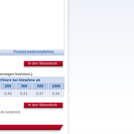
Produkt weiterempfehlen
In den Warenkorb
zögerungen kommen.)
/Stück bei Abnahme ab
200
300
500
1000
0.44
0.41
0.37
0.34
.
In den Warenkorb
ufe bestimmt.