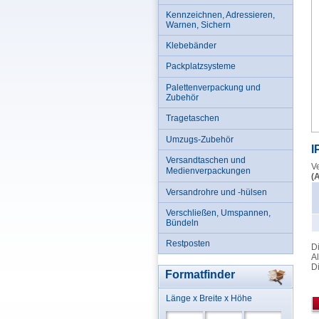
Kennzeichnen, Adressieren,
Warnen, Sichern
Klebebänder
Packplatzsysteme
Palettenverpackung und
Zubehör
Tragetaschen
Umzugs-Zubehör
I
Versandtaschen und
Ve
Medienverpackungen
(
Versandrohre und -hülsen
Verschließen, Umspannen,
Bündeln
Restposten
Di
Al
Di
Formatfinder
Länge x Breite x Höhe