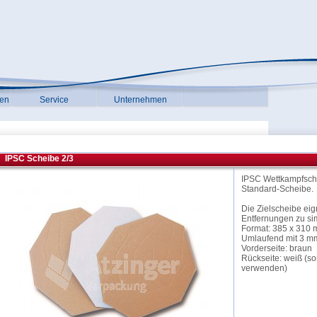
gen
Service
Unternehmen
IPSC Scheibe 2/3
IPSC Wettkampfsche
Standard-Scheibe.
Die Zielscheibe eig
Entfernungen zu si
Format: 385 x 310
Umlaufend mit 3 m
Vorderseite: braun
Rückseite: weiß (so
verwenden)