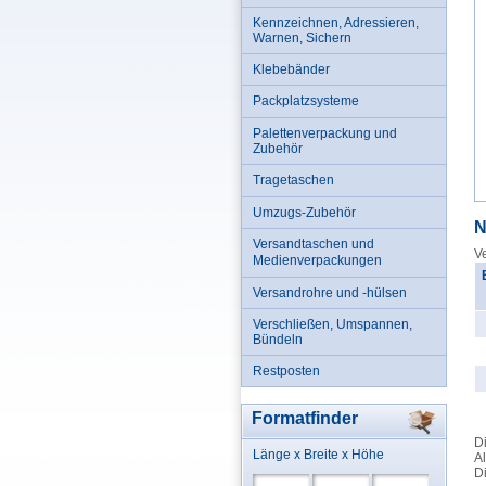
Kennzeichnen, Adressieren,
Warnen, Sichern
Klebebänder
Packplatzsysteme
Palettenverpackung und
Zubehör
Tragetaschen
Umzugs-Zubehör
N
Versandtaschen und
Ve
Medienverpackungen
Versandrohre und -hülsen
Verschließen, Umspannen,
Bündeln
Restposten
Formatfinder
Di
Länge x Breite x Höhe
Al
Di