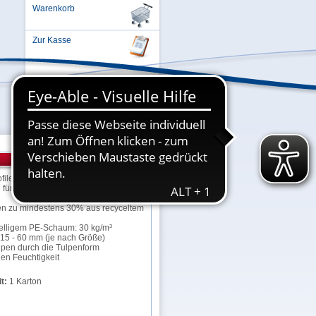
Warenkorb
Zur Kasse
Einloggen oder Registrieren ...
le Corner sind effektive
für Ecken aller Art.
hen zu mindestens 30% aus recyceltem
elligem PE-Schaum: 30 kg/m³
 15 - 60 mm (je nach Größe)
lpen durch die Tulpenform
en Feuchtigkeit
t:
1 Karton