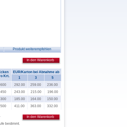
Produkt weiterempfehlen
In den Warenkorb
Ecken
EUR/Karton bei Abnahme ab
ro Krt.
1
3
5
600
292.00
259.00
236.00
450
243.00
215.00
196.00
300
185.00
164.00
150.00
500
411.00
363.00
332.00
.
In den Warenkorb
ufe bestimmt.