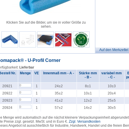
Klicken Sie auf die Bilder, um sie in voller Größe zu
sehen.
Auf den Merkzettel
omapack® - U-Profil Corner
rfügbarkeit:
Lieferbar
Bestell Nr.
Menge
VE
Innenmaß mm - A -
Stärke mm
variabel mm
- B -
- C -
p
20921
1
24±2
8±1
10±3
20922
1
35±2
10±1
20±4
20923
1
41±2
12±2
25±5
20924
1
57±2
14±2
30±5
e Menge wird automatisch auf die nächst kleinere Verpackungseinheit abgerundet
le Preise zzgl. gesetzl. MwSt. und in Euro €.
Zzgl. Versandkosten
eses Angebot ist ausschließlich für Industrie, Handwerk, Handel und die freien Ber