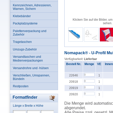
Kennzeichnen, Adressieren,
Warnen, Sichern
Klebebänder
Klicken Sie auf die Bilder, um
sehen.
Packplatzsysteme
Palettenverpackung und
Zubehör
Tragetaschen
Umzugs-Zubehör
Nomapack® - U-Profil Mu
Versandtaschen und
Verfügbarkeit:
Lieferbar
Medienverpackungen
Bestell Nr.
Menge
VE
Innen
Versandrohre und -hülsen
Verschließen, Umspannen,
22646
1
Bündeln
20918
1
Restposten
20919
1
20920
1
Formatfinder
Die Menge wird automatisch
Länge x Breite x Höhe
abgerundet.
Alle Preise zzgl. gesetzl. 