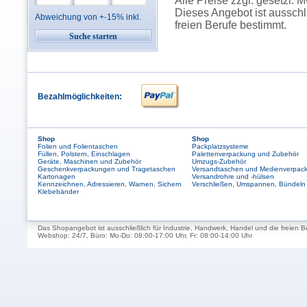
Alle Preise zzgl. gesetzl. 
Dieses Angebot ist ausschl
Abweichung von +-15% inkl.
freien Berufe bestimmt.
Bezahlmöglichkeiten:
Shop
Shop
Folien und Folientaschen
Packplatzsysteme
Füllen, Polstern, Einschlagen
Palettenverpackung und Zubehör
Geräte, Maschinen und Zubehör
Umzugs-Zubehör
Geschenkverpackungen und Tragetaschen
Versandtaschen und Medienverpac
Kartonagen
Versandrohre und -hülsen
Kennzeichnen, Adressieren, Warnen, Sichern
Verschließen, Umspannen, Bündeln
Klebebänder
Das Shopangebot ist ausschließlich für Industrie, Handwerk, Handel und die freien B
Webshop: 24/7, Büro: Mo-Do: 08:00-17:00 Uhr, Fr: 08:00-14:00 Uhr