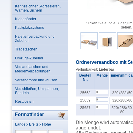
Kennzeichnen, Adressieren,
Warnen, Sichern
Klebebänder
Klicken Sie auf die Bilder, um
sehen.
Packplatzsysteme
Palettenverpackung und
Zubehör
Tragetaschen
Umzugs-Zubehör
Ordnerversandbox mit St
Versandtaschen und
Verfügbarkeit:
Lieferbar
Medienverpackungen
Bestell
Menge
innen/mm ca
Nr.
Versandrohre und -hülsen
Verschließen, Umspannen,
Bündeln
25658
320x288x50
25659
320x288x80
Restposten
25657
320x288x50-
80
Formatfinder
Die Menge wird automatisch
Länge x Breite x Höhe
abgerundet.