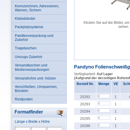
Kennzeichnen, Adressieren,
Warnen, Sichern
Klebebänder
Klicken Sie auf die Bilder, um
sehen.
Packplatzsysteme
Palettenverpackung und
Zubehör
Tragetaschen
Umzugs-Zubehör
Versandtaschen und
Pandyno Folienschweißg
Medienverpackungen
Verfügbarkeit:
Auf Lager
(Aufgrund der derzeitigen Rohstof
Versandrohre und -hülsen
Bestell Nr.
Menge
VE
Sch
Verschließen, Umspannen,
Bündeln
20292
1
Restposten
20293
1
Formatfinder
20294
1
20295
1
Länge x Breite x Höhe
20296
1