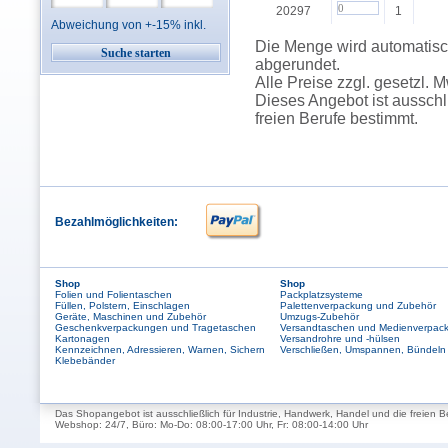
20297
1
Abweichung von +-15% inkl.
Die Menge wird automatisch
abgerundet.
Alle Preise zzgl. gesetzl. 
Dieses Angebot ist ausschl
freien Berufe bestimmt.
Bezahlmöglichkeiten:
Shop
Shop
Folien und Folientaschen
Packplatzsysteme
Füllen, Polstern, Einschlagen
Palettenverpackung und Zubehör
Geräte, Maschinen und Zubehör
Umzugs-Zubehör
Geschenkverpackungen und Tragetaschen
Versandtaschen und Medienverpac
Kartonagen
Versandrohre und -hülsen
Kennzeichnen, Adressieren, Warnen, Sichern
Verschließen, Umspannen, Bündeln
Klebebänder
Das Shopangebot ist ausschließlich für Industrie, Handwerk, Handel und die freien B
Webshop: 24/7, Büro: Mo-Do: 08:00-17:00 Uhr, Fr: 08:00-14:00 Uhr