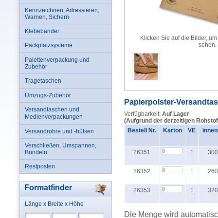
Kennzeichnen, Adressieren,
Warnen, Sichern
Klebebänder
Klicken Sie auf die Bilder, um
sehen.
Packplatzsysteme
Palettenverpackung und
Zubehör
Tragetaschen
Umzugs-Zubehör
Papierpolster-Versandt
Versandtaschen und
Verfügbarkeit:
Auf Lager
Medienverpackungen
(Aufgrund der derzeitigen Rohstof
Bestell Nr.
Karton
VE
innen
Versandrohre und -hülsen
Verschließen, Umspannen,
Bündeln
26351
1
300
Restposten
26352
1
260
Formatfinder
26353
1
320
Länge x Breite x Höhe
Die Menge wird automatisch