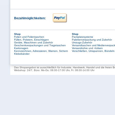
Bezahlmöglichkeiten:
Shop
Shop
Folien und Folientaschen
Packplatzsysteme
Füllen, Polstern, Einschlagen
Palettenverpackung und Zubehör
Geräte, Maschinen und Zubehör
Umzugs-Zubehör
Geschenkverpackungen und Tragetaschen
Versandtaschen und Medienverpac
Kartonagen
Versandrohre und -hülsen
Kennzeichnen, Adressieren, Warnen, Sichern
Verschließen, Umspannen, Bündeln
Klebebänder
Das Shopangebot ist ausschließlich für Industrie, Handwerk, Handel und die freien B
Webshop: 24/7, Büro: Mo-Do: 08:00-17:00 Uhr, Fr: 08:00-14:00 Uhr