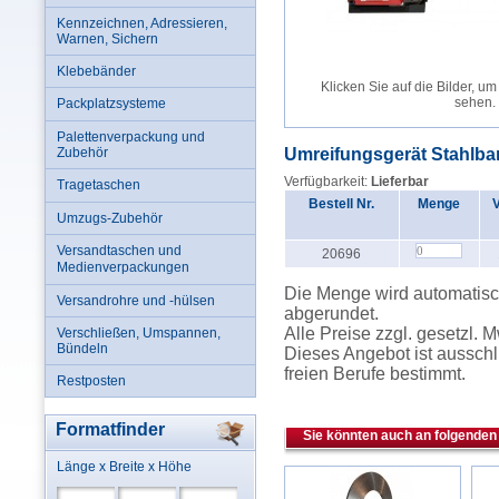
Kennzeichnen, Adressieren,
Warnen, Sichern
Klebebänder
Klicken Sie auf die Bilder, um
sehen.
Packplatzsysteme
Palettenverpackung und
Zubehör
Umreifungsgerät Stahlb
Verfügbarkeit:
Lieferbar
Tragetaschen
Bestell Nr.
Menge
Umzugs-Zubehör
Versandtaschen und
20696
Medienverpackungen
Die Menge wird automatisch
Versandrohre und -hülsen
abgerundet.
Alle Preise zzgl. gesetzl. 
Verschließen, Umspannen,
Bündeln
Dieses Angebot ist ausschl
freien Berufe bestimmt.
Restposten
Formatfinder
Sie könnten auch an folgenden 
Länge x Breite x Höhe